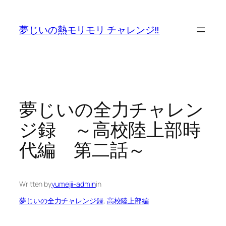
内
容
夢じいの熱モリモリ チャレンジ‼
を
ス
キ
ッ
プ
夢じいの全力チャレン
ジ録 ～高校陸上部時
代編 第二話～
Written by
yumejii-admin
in
夢じいの全力チャレンジ録
, 
高校陸上部編