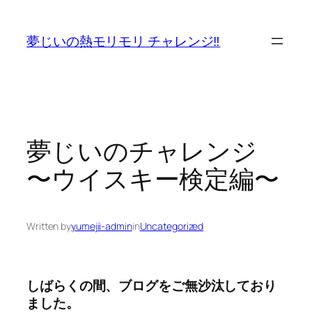
内
容
夢じいの熱モリモリ チャレンジ‼
を
ス
キ
ッ
プ
夢じいのチャレンジ
〜ウイスキー検定編〜
Written by
yumejii-admin
in
Uncategorized
しばらくの間、ブログをご無沙汰しており
ました。